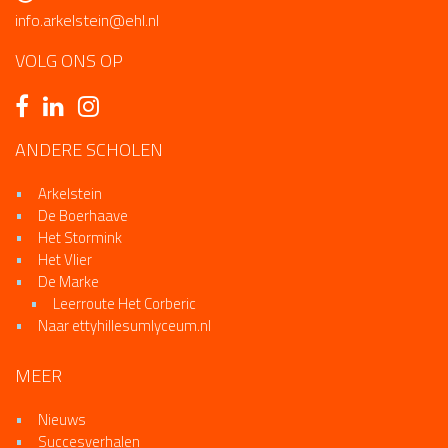
info.arkelstein@ehl.nl
VOLG ONS OP
ANDERE SCHOLEN
Arkelstein
De Boerhaave
Het Stormink
Het Vlier
De Marke
Leerroute Het Corberic
Naar ettyhillesumlyceum.nl
MEER
Nieuws
Succesverhalen