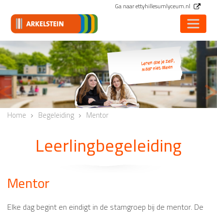
Ga naar ettyhillesumlyceum.nl
Leren doe je zelf,
maar niet alleen
<
Vorige
V
Home
Begeleiding
Mentor
Leerlingbegeleiding
Mentor
Elke dag begint en eindigt in de stamgroep bij de mentor. De