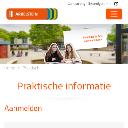
Ga naar ettyhillesumlyceum.nl
Leren doe je zelf,
maar niet alleen
<
Vorige
V
Home
Praktisch
Praktische informatie
Aanmelden