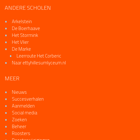
ANDERE SCHOLEN
Arkelstein
De Boerhaave
Het Stormink
Het Vlier
De Marke
Leerroute Het Corberic
Naar ettyhillesumlyceum.nl
MEER
Nieuws
Succesverhalen
Aanmelden
Social media
Zoeken
Beheer
Roosters