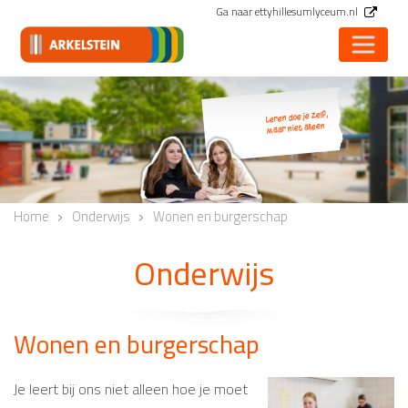
Ga naar ettyhillesumlyceum.nl
Leren doe je zelf,
maar niet alleen
<
Vorige
V
Home
Onderwijs
Wonen en burgerschap
Onderwijs
Wonen en burgerschap
Je leert bij ons niet alleen hoe je moet