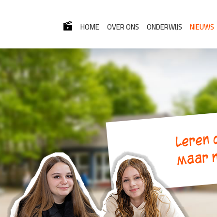
HOME
OVER ONS
ONDERWIJS
NIEUWS
Leren d
maar n