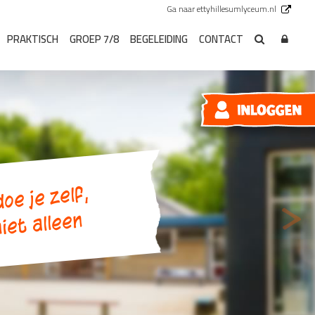
Ga naar ettyhillesumlyceum.nl
PRAKTISCH
GROEP 7/8
BEGELEIDING
CONTACT
oe je zelf,
>
iet alleen
Volg