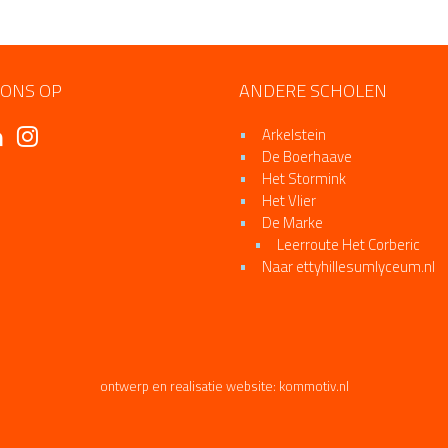
 ONS OP
ANDERE SCHOLEN
Arkelstein
De Boerhaave
Het Stormink
Het Vlier
De Marke
Leerroute Het Corberic
Naar ettyhillesumlyceum.nl
ontwerp en realisatie website:
kommotiv.nl