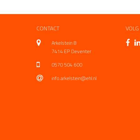
CONTACT
VOLG
Arkelstein 8
7414 EP Deventer
0570 504 600
info.arkelstein@ehl.nl