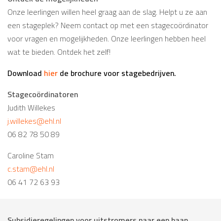
Ontdek de mogelijkheden
Onze leerlingen willen heel graag aan de slag. Helpt u ze aan
een stageplek? Neem contact op met een stagecoördinator
voor vragen en mogelijkheden. Onze leerlingen hebben heel
wat te bieden. Ontdek het zelf!
Download
hier
de brochure voor stagebedrijven.
Stagecoördinatoren
Judith Willekes
j.willekes@ehl.nl
06 82 78 50 89
Caroline Stam
c.stam@ehl.nl
06 41 72 63 93