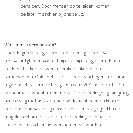
pensioen. Door mensen op te leiden, komen
heldere afspraken gemaakt. Ook tussendoor
ze later misschien bij ons terug.’
is er voldoende aandacht.´
Wat kunt u verwachten?
Door de groepsstages heeft een leerling al heel wat
basisvaardigheden voordat hij of zij bij u stage komt lopen.
Zoals op tijd komen, werkafspraken nakomen en
samenwerken. Ook heeft hij of zij een branchegerichte cursus
afgerond of is hiermee bezig. Denk aan VCA, heftruck, EHBO,
schoonmaak, woonhulp en metaal. Onze leerlingen gaan graag
aan de slag met assisterende werkzaamheden en kunnen
een mooie ontwikkeling doormaken. Een stage geeft u de
mogelijkheid om te kijken of deze leerling in de nabije
toekomst misschien uw werknemer kan worden.