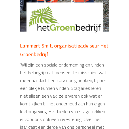
Lammert Smit, organisatieadviseur Het
Rianne de Jong, hotelmanager Hotel
Groenbedrijf
FINCH
‘Wij zijn een sociale onderneming en vinden
´Wij vinden het mooi om bij te dragen aan de
het belangrijk dat mensen die misschien wat
ontwikkeling van jongeren, ze enthousiast te
meer aandacht en zorg nodig hebben, bij ons
maken voor het vak en te laten zien hoe wij
een plekje kunnen vinden. Stagiaires leren
met onze gasten omgaan. Leerlingen van
niet alleen een vak, ze ervaren ook wat er
Arkelstein zijn relatief jong, maar kunnen juist
komt kijken bij het onderhoud aan hun eigen
daardoor veel groei doormaken. Wij zijn een
leefomgeving. Het bieden van stageplekken
hecht team en iedereen helpt elkaar.
is voor ons ook een investering. Over tien
Diezelfde betrokkenheid is er ook vanuit
jaar gaat een derde van ons personeel met
Arkelstein. Na een goede match worden