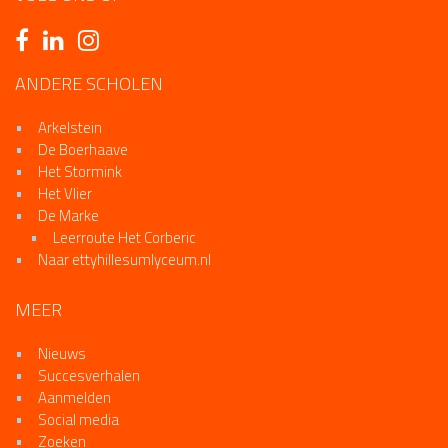
VOLG ONS OP
ANDERE SCHOLEN
Arkelstein
De Boerhaave
Het Stormink
Het Vlier
De Marke
Leerroute Het Corberic
Naar ettyhillesumlyceum.nl
MEER
Nieuws
Succesverhalen
Aanmelden
Social media