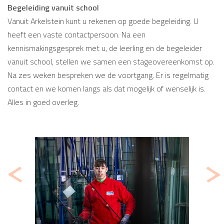
Begeleiding vanuit school
Vanuit Arkelstein kunt u rekenen op goede begeleiding. U
heeft een vaste contactpersoon. Na een
kennismakingsgesprek met u, de leerling en de begeleider
vanuit school, stellen we samen een stageovereenkomst op.
Na zes weken bespreken we de voortgang. Er is regelmatig
contact en we komen langs als dat mogelijk of wenselijk is.
Alles in goed overleg.
<
>
Vorige
Volg