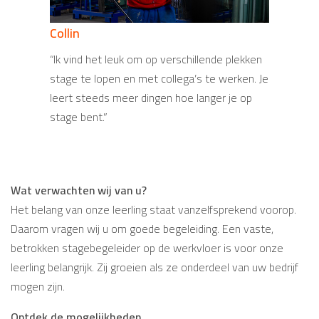
Collin
Mateusz
“Ik vind het leuk om op verschillende plekken
“Op stage leer ik samenwerken met anderen
stage te lopen en met collega’s te werken. Je
en werken onder tijdsdruk. Wat ik leer op
leert steeds meer dingen hoe langer je op
school tijdens de cursus ‘werken in de
stage bent.”
groothuishouding’, kan ik nu in de praktijk goed
gebruiken.”
Wat verwachten wij van u?
Het belang van onze leerling staat vanzelfsprekend voorop.
Daarom vragen wij u om goede begeleiding. Een vaste,
betrokken stagebegeleider op de werkvloer is voor onze
leerling belangrijk. Zij groeien als ze onderdeel van uw bedrijf
mogen zijn.