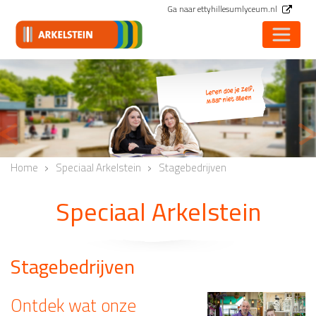
Ga naar ettyhillesumlyceum.nl
Leren doe je zelf,
maar niet alleen
<
Vorige
V
Home
Speciaal Arkelstein
Stagebedrijven
Speciaal Arkelstein
Stagebedrijven
Ontdek wat onze